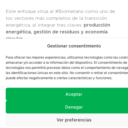
Este enfoque sitúa al #Biometano como uno de
los vectores más completos de la transición
energética, al integrar tres claves:
producción
energética, gestión de residuos y economía
circular
.
Gestionar consentimiento
Una apuesta estratégica por la economía
Para ofrecer las mejores experiencias, utilizamos tecnologías como las cook
circular rural
almacenar y/o acceder a la información del dispositivo. El consentimiento de
tecnologías nos permitirá procesar datos como el comportamiento de navega
las identificaciones únicas en este sitio. No consentir o retirar el consentimie
España y Portugal cuentan con un
enorme
puede afectar negativamente a ciertas características y funciones.
potencial de desarrollo de biometano asociado al
sector agroganadero y agroindustrial
. Sin
Aceptar
embargo, transformar ese potencial en proyectos
reales requiere una combinación de factores:
Denegar
conocimiento técnico e industrial,
diálogo con el territorio y el sector agrícola,
Ver preferencias
marcos regulatorios estables,