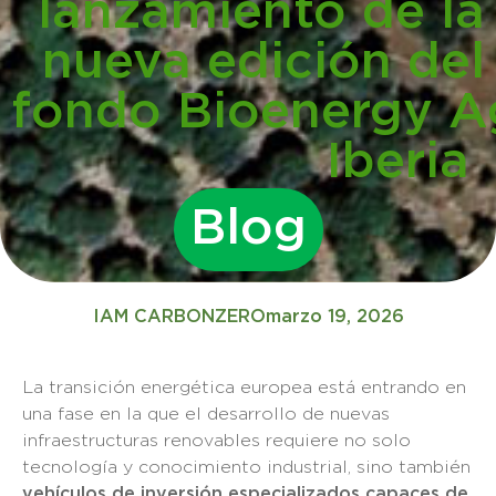
lanzamiento de la
nueva edición del
fondo Bioenergy A
Iberia
Blog
IAM CARBONZERO
marzo 19, 2026
La transición energética europea está entrando en
una fase en la que el desarrollo de nuevas
infraestructuras renovables requiere no solo
tecnología y conocimiento industrial, sino también
vehículos de inversión especializados capaces de